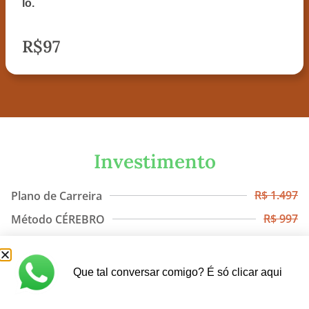
lo.
R$97
Investimento
R$ 1.497
Plano de Carreira
R$ 997
Método CÉREBRO
R$ 997
Enciclopédia da Carreira
R$ 497
Kit do Dinheiro
Que tal conversar comigo? É só clicar aqui
R$ 440
Curso de Inteligência Emocional