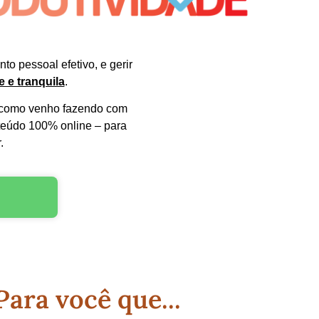
o pessoal efetivo, e gerir
te e tranquila
.
l como venho fazendo com
nteúdo 100% online – para
r.
Para você que...