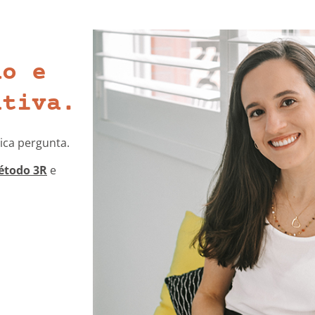
ão e
utiva.
ica pergunta.
étodo 3R
e