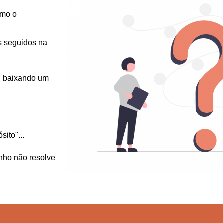
omo o
s seguidos na
, baixando um
ito"...
inho não resolve