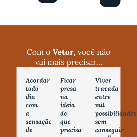
Com o
Vetor
, você não
vai mais precisar…
Acordar
Ficar
Viver
todo
presa
travada
dia
na
entre
com
ideia
mil
a
de
possibilidades
sensação
que
sem
de
precisa
conseguir