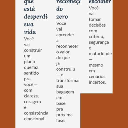
que
recomeçar
escolher
está
do
Você
vai
desperdiçando
zero
tomar
sua
Você
decisões
vai
com
vida
aprender
critério,
Você
a
segurança
vai
reconhecer
e
construir
o valor
maturidade
um
do que
—
plano
já
mesmo
que faz
construiu
em
sentido
— e
cenários
pra
transformar
incertos.
você —
sua
com
bagagem
clareza,
em
coragem
base
e
pra
consistência
próxima
emocional.
fase.