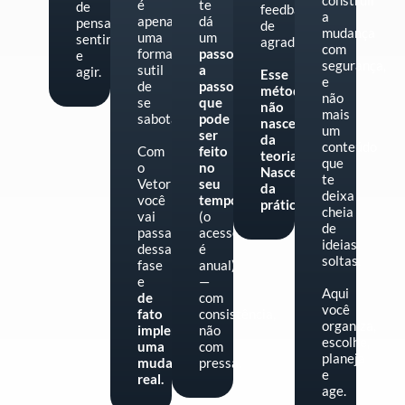
construir
é
te
de
feedbacks
a
apenas
dá
pensar,
de
mudança
uma
um
sentir
agradecimento.
com
forma
passo
e
segurança,
sutil
a
agir.
Esse
e
de
passo
método
não
se
que
não
mais
sabotar.
pode
nasceu
um
ser
da
conteúdo
Com
feito
teoria.
que
o
no
Nasceu
te
Vetor
seu
da
deixa
você
tempo
prática.
cheia
vai
(o
de
passar
acesso
ideias
dessa
é
soltas.
fase
anual)
e
—
Aqui
de
com
você
fato
consistência,
organiza,
implementar
não
escolhe,
uma
com
planeja
mudança
pressa.
e
real.
age.