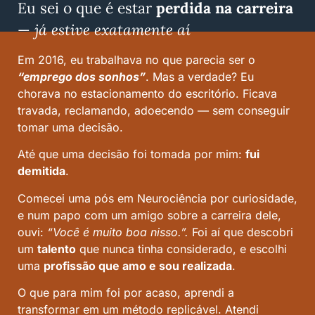
Eu sei o que é estar
perdida na carreira
—
já estive exatamente aí
Em 2016, eu trabalhava no que parecia ser o
“emprego dos sonhos”
. Mas a verdade? Eu
chorava no estacionamento do escritório. Ficava
travada, reclamando, adoecendo — sem conseguir
tomar uma decisão.
Até que uma decisão foi tomada por mim:
fui
demitida
.
Comecei uma pós em Neurociência por curiosidade,
e num papo com um amigo sobre a carreira dele,
ouvi:
“Você é muito boa nisso.”.
Foi aí que descobri
um
talento
que nunca tinha considerado, e escolhi
uma
profissão que amo e sou realizada
.
O que para mim foi por acaso, aprendi a
transformar em um método replicável. Atendi