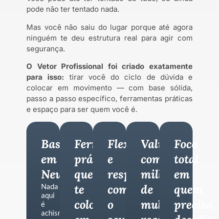
pode não ter tentado nada.
Mas você não saiu do lugar porque até agora
ninguém te deu estrutura real para agir com
segurança.
O Vetor Profissional foi criado exatamente
para isso:
tirar você do ciclo de dúvida e
colocar em movimento — com base sólida,
passo a passo específico, ferramentas práticas
e espaço para ser quem você é.
Baseado
Ferramentas
Flexível
Validado
Foco
em
práticas
e
com
total
Neurociência
que
respeitoso
milhares
em
Nada
te
com
de
quem
aqui
colocam
o
mulheres
precisa
é
achismo.