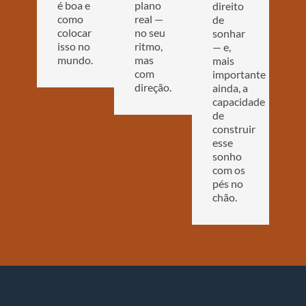
é boa e
plano
direito
como
real —
de
colocar
no seu
sonhar
isso no
ritmo,
— e,
mundo.
mas
mais
com
importante
direção.
ainda, a
capacidade
de
construir
esse
sonho
com os
pés no
chão.