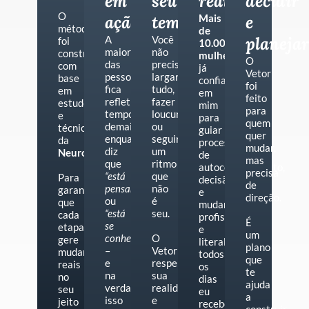
em
seu
reais
decidir
O
ação
tempo
Mais
e
método
de
A
Você
planejar
foi
10.000
maioria
não
construído
mulheres
O
das
precisa
com
já
Vetor
pessoas
largar
base
confiaram
foi
fica
tudo,
em
em
feito
refletindo
fazer
estudos
mim
para
tempo
loucuras
e
para
quem
demais,
ou
técnicas
guiar
quer
enquanto
seguir
da
processos
mudar,
diz
um
Neurociência.
de
mas
que
ritmo
autoconhecimento,
precisa
“está
que
Para
decisão
de
pensando”
não
garantir
e
direção.
ou
é
que
mudança
“está
seu.
cada
profissional,
É
se
etapa
e
um
conhecendo”
O
gere
literalmente
plano
–
Vetor
mudanças
todos
que
e
respeita
reais
os
te
na
sua
no
dias
ajuda
verdade
realidade
seu
eu
a
isso
e
jeito
recebo