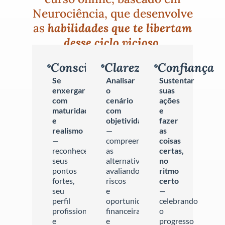
Neurociência, que desenvolve
as
habilidades que te libertam
desse ciclo vicioso.
Consciência
Clareza
Confiança
Se
Analisar
Sustentar
enxergar
o
suas
com
cenário
ações
maturidade
com
e
e
objetividade
fazer
realismo
—
as
—
compreendendo
coisas
reconhecendo
as
certas,
seus
alternativas,
no
pontos
avaliando
ritmo
fortes,
riscos
certo
seu
e
—
perfil
oportunidades
celebrando
profissional
financeiras,
o
e
e
progresso