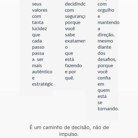
seus
decidindo
com
valores
com
orgulho
com
segurança
e
tanta
porque
mantendo
lucidez
você
a
que
sabe
direção,
cada
exatamente
mesmo
passo
o
diante
passa
que
dos
a ser
está
desafios,
mais
fazendo
porque
autêntico
e por
você
e
quê.
confia
estratégico.
em
quem
está
se
tornando.
É um caminho de decisão, não de
impulso.