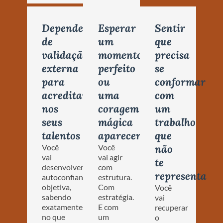
Depender
Esperar
Sentir
de
um
que
validação
momento
precisa
externa
perfeito
se
para
ou
conformar
acreditar
uma
com
nos
coragem
um
seus
mágica
trabalho
talentos
aparecer
que
Você
Você
não
vai
vai agir
te
desenvolver
com
representa
autoconfiança
estrutura.
objetiva,
Com
Você
sabendo
estratégia.
vai
exatamente
E com
recuperar
no que
um
o