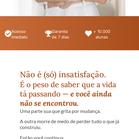
Acesso
Garantia
+ 10.000
imediato
de 7 dias
alunas
Não é (só) insatisfação.
É o peso de saber que a vida
tá passando —
e você ainda
não se encontrou.
Uma parte sua que grita por mudança.
A outra morre de medo de perder tudo o que já
construiu.
Então você continua.